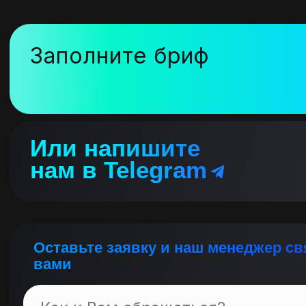
Заполните бриф
Или напишите
нам в
Telegram
Оставьте заявку и наш менеджер св
вами